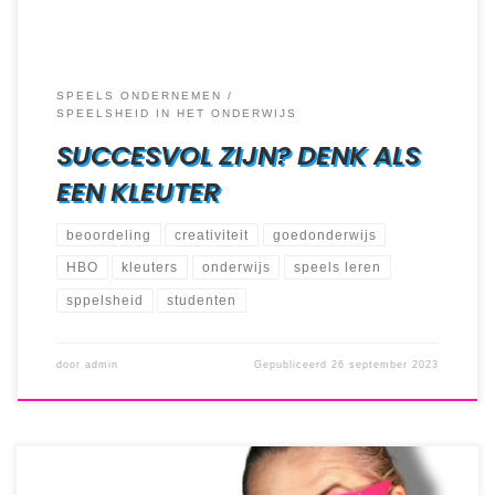
SPEELS ONDERNEMEN
SPEELSHEID IN HET ONDERWIJS
SUCCESVOL ZIJN? DENK ALS
EEN KLEUTER
beoordeling
creativiteit
goedonderwijs
HBO
kleuters
onderwijs
speels leren
sppelsheid
studenten
door
admin
Gepubliceerd
26 september 2023