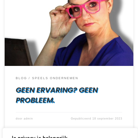
hoe transformeer je een droom, een passie tot een bloeiende
onderneming; door te spelen natuurlijk. Speelse mindset zorgt
voor een blije ondernemer
BLOG
SPEELS ONDERNEMEN
GEEN ERVARING? GEEN
PROBLEEM.
door
admin
Gepubliceerd
18 september 2023